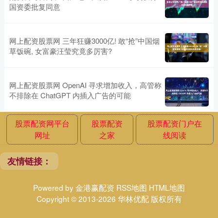
国资委批复同意
网上配资股票网 三年狂赚3000亿! 敢“抢”中国烟
草饭碗, 女富豪汪莹究竟多厉害?
网上配资股票网 OpenAI 寻求增加收入，高管称
不排除在 ChatGPT 内插入广告的可能
股票配资网平台
股票配资
股票配资门户在
网址
之家
线阅读
友情链接：
Powered by
金港赢配资
RSS地图
HTML地图
Copyright
© 2013-2026 华林优配 版权所有