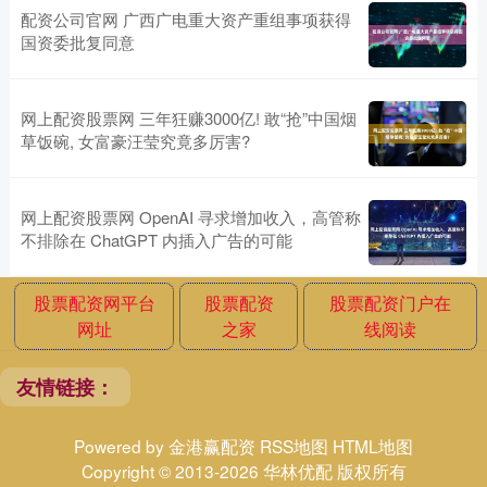
配资公司官网 广西广电重大资产重组事项获得
国资委批复同意
网上配资股票网 三年狂赚3000亿! 敢“抢”中国烟
草饭碗, 女富豪汪莹究竟多厉害?
网上配资股票网 OpenAI 寻求增加收入，高管称
不排除在 ChatGPT 内插入广告的可能
股票配资网平台
股票配资
股票配资门户在
网址
之家
线阅读
友情链接：
Powered by
金港赢配资
RSS地图
HTML地图
Copyright
© 2013-2026 华林优配 版权所有