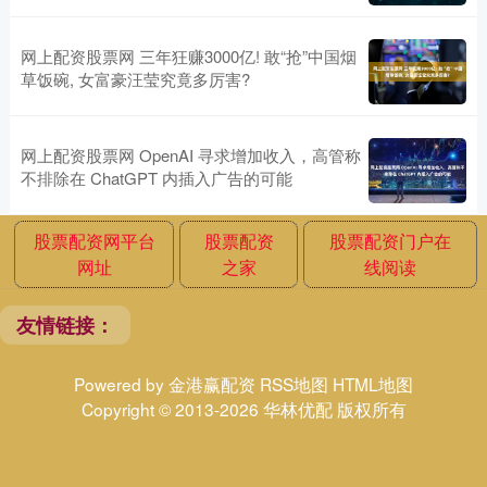
网上配资股票网 三年狂赚3000亿! 敢“抢”中国烟
草饭碗, 女富豪汪莹究竟多厉害?
网上配资股票网 OpenAI 寻求增加收入，高管称
不排除在 ChatGPT 内插入广告的可能
股票配资网平台
股票配资
股票配资门户在
网址
之家
线阅读
友情链接：
Powered by
金港赢配资
RSS地图
HTML地图
Copyright
© 2013-2026 华林优配 版权所有