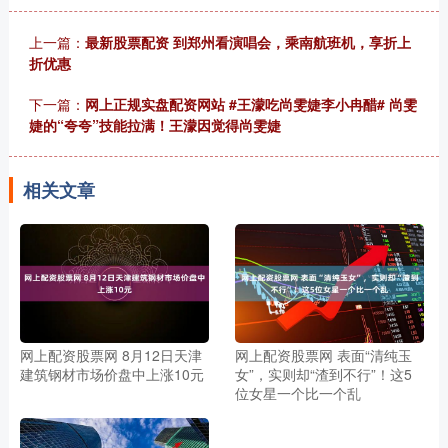
上一篇：
最新股票配资 到郑州看演唱会，乘南航班机，享折上
折优惠
下一篇：
网上正规实盘配资网站 #王濛吃尚雯婕李小冉醋# 尚雯
婕的“夸夸”技能拉满！王濛因觉得尚雯婕
相关文章
网上配资股票网 8月12日天津
网上配资股票网 表面“清纯玉
建筑钢材市场价盘中上涨10元
女”，实则却“渣到不行”！这5
位女星一个比一个乱