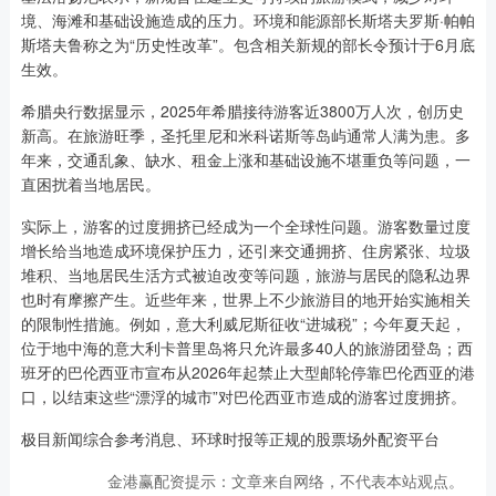
境、海滩和基础设施造成的压力。环境和能源部长斯塔夫罗斯·帕帕
斯塔夫鲁称之为“历史性改革”。包含相关新规的部长令预计于6月底
生效。
希腊央行数据显示，2025年希腊接待游客近3800万人次，创历史
新高。在旅游旺季，圣托里尼和米科诺斯等岛屿通常人满为患。多
年来，交通乱象、缺水、租金上涨和基础设施不堪重负等问题，一
直困扰着当地居民。
实际上，游客的过度拥挤已经成为一个全球性问题。游客数量过度
增长给当地造成环境保护压力，还引来交通拥挤、住房紧张、垃圾
堆积、当地居民生活方式被迫改变等问题，旅游与居民的隐私边界
也时有摩擦产生。近些年来，世界上不少旅游目的地开始实施相关
的限制性措施。例如，意大利威尼斯征收“进城税”；今年夏天起，
位于地中海的意大利卡普里岛将只允许最多40人的旅游团登岛；西
班牙的巴伦西亚市宣布从2026年起禁止大型邮轮停靠巴伦西亚的港
口，以结束这些“漂浮的城市”对巴伦西亚市造成的游客过度拥挤。
极目新闻综合参考消息、环球时报等正规的股票场外配资平台
金港赢配资提示：文章来自网络，不代表本站观点。