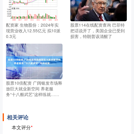
配资家 生物股份：2024年实
股票114在线配资查询 巴菲特
现营业收入12.55亿元 拟10派
把话说开了，美国企业已受到
0.3元
损害，特朗普该清醒了
股票10倍配资 广阔银发市场释
放巨大就业新空间 养老服
务“十八般武艺”这样练就……
相关评论
本文评分
*