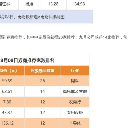
司得到券商推荐，其中中宠股份获得26家推荐，九号公司获得14家推荐，常