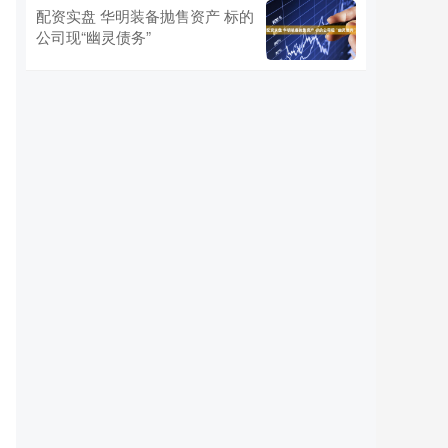
配资实盘 华明装备抛售资产 标的
公司现“幽灵债务”