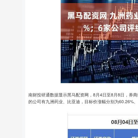
南财投研通数据显示黑马配资网，8月4日至8月8日，券
的公司有九洲药业、比亚迪，目标价涨幅分别为60.26%、