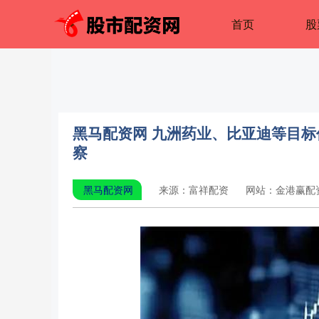
首页
股
黑马配资网 九洲药业、比亚迪等目标
察
黑马配资网
来源：富祥配资
网站：金港赢配