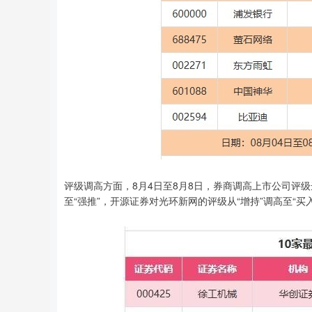
评级调高方面，8月4日至8月8日，券商调高上市公司评级
至“强推”，开源证券对光环新网的评级从“增持”调高至“买