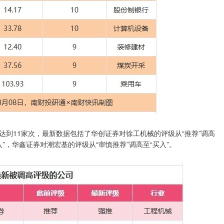
达到11家次，最新数据包括了华创证券对徐工机械的评级从“推荐”调高
入”，华鑫证券对潮宏基的评级从“审慎推荐”调高至“买入”。