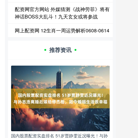
配资网官方网站 外媒猜测《战神劳菲》将有
神话BOSS大乱斗！九天玄女或将参战
网上配资网 12生肖一周运势解析0608-0614
推荐资讯
国内股票配资实盘排名 51岁贾静雯近况曝光！与孙