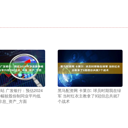
站 广发银行：预估2024
黑马配资网 卡莱尔: 球员时期我在绿
降幅较股份制同业平均低
军 当时红衣主教拿了9冠但总共就7
_非息_资产_方面
个战术