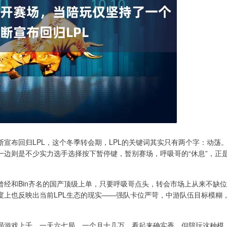
宣布回归LPL，这个冬季转会期，LPL的关键词其实只有两个字：动荡
一边则是不少实力选手选择按下暂停键，暂别赛场，呼吸哥的“休息”，正
经和Bin齐名的国产顶级上单，只要呼吸哥点头，转会市场上从来不缺位
度上也反映出当前LPL生态的现实——强队卡位严苛，中游队伍目标模糊
，一局游戏上千，一天六七局，一个月十几万，看起来确实香，但陪玩这种模