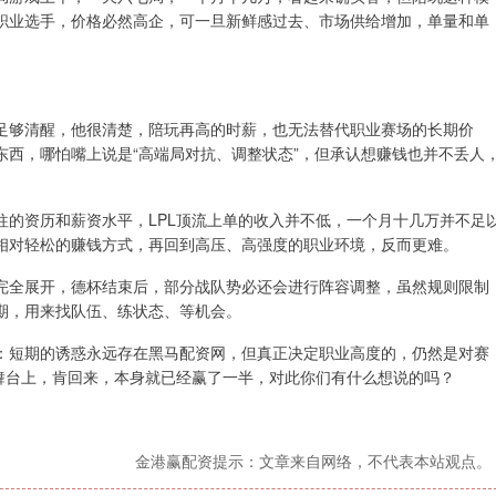
职业选手，价格必然高企，可一旦新鲜感过去、市场供给增加，单量和单
足够清醒，他很清楚，陪玩再高的时薪，也无法替代职业赛场的长期价
东西，哪怕嘴上说是“高端局对抗、调整状态”，但承认想赚钱也并不丢人
往的资历和薪资水平，LPL顶流上单的收入并不低，一个月十几万并不足
相对轻松的赚钱方式，再回到高压、高强度的职业环境，反而更难。
完全展开，德杯结束后，部分战队势必还会进行阵容调整，虽然规则限制
期，用来找队伍、练状态、等机会。
：短期的诱惑永远存在黑马配资网，但真正决定职业高度的，仍然是对赛
的舞台上，肯回来，本身就已经赢了一半，对此你们有什么想说的吗？
金港赢配资提示：文章来自网络，不代表本站观点。