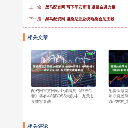
上一篇：
黑马配资网 写下平安寄语 凝聚奋进力量
下一篇：
黑马配资网 坦桑尼亚总统哈桑会见王毅
相关文章
配资网官方网站 外媒猜测《战神劳
配资头条网
菲》将有神话BOSS大乱斗！九天玄
年净息差
女或将参战
7BP左右
相关评论